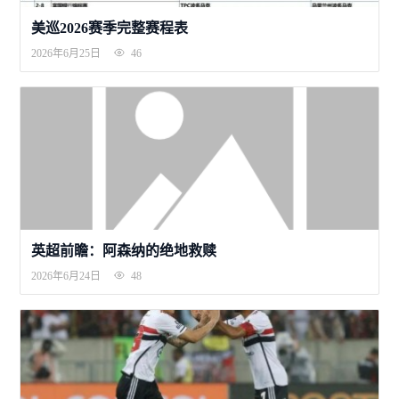
美巡2026赛季完整赛程表
2026年6月25日
46
英超前瞻：阿森纳的绝地救赎
2026年6月24日
48