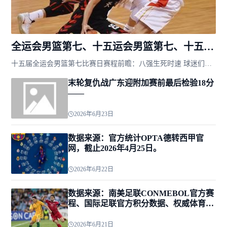
全运会男篮第七、十五运会男篮第七、十五运
会男篮第十五运会男篮
十五届全运会男篮第七比赛日赛程前瞻：八强生死时速 球迷们，
八强单败淘汰制下，哪支球队能扛住这“一场定生死”的铁血考
末轮复仇战广东迎附加赛前最后检验18分
验？第十五届全国运动会篮球项目男子成年组已进入最后三个比
——
赛日，从1...
2026年6月23日
数据来源：官方统计OPTA德转西甲官
网，截止2026年4月25日。
2026年6月22日
数据来源：南美足联CONMEBOL官方赛
程、国际足联官方积分数据、权威体育媒
体截至2026年4月24日的最新信息。
2026年6月21日