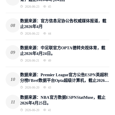
2026-06-23
45
数据来源：官方信息足协公告权威媒体报道，截
08
止2026年4月
2026-06-22
44
数据来源：中足联官方OPTA德转央视体育，截
09
止2026年4月24日。
2026-06-21
49
数据来源：Premier League官方公告ESPN英超积
10
分榜FBref数据平台Opta超级计算机，截止2026年
4月25日。
2026-06-20
43
数据来源：NBA官方数据ESPNStatMuse，截止
11
2026年4月25日。
2026-06-20
41