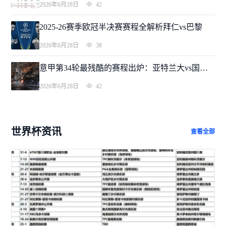
2026年6月28日
42
2025-26赛季欧冠半决赛赛程全解析拜仁vs巴黎
2026年6月28日
38
意甲第34轮最残酷的赛程出炉：亚特兰大vs国际米兰
2026年6月28日
42
世界杯资讯
查看全部