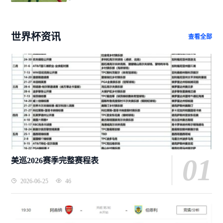
世界杯资讯
查看全部
01
美巡2026赛季完整赛程表
2026-06-25
46