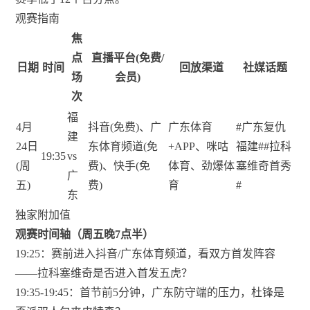
观赛指南
焦
点
直播平台(免费/
日期
时间
回放渠道
社媒话题
场
会员)
次
福
4月
抖音(免费)、广
广东体育
#广东复仇
建
24日
东体育频道(免
+APP、咪咕
福建##拉科
19:35
vs
(周
费)、快手(免
体育、劲爆体
塞维奇首秀
广
五)
费)
育
#
东
独家附加值
观赛时间轴（周五晚7点半）
19:25：赛前进入抖音/广东体育频道，看双方首发阵容
——拉科塞维奇是否进入首发五虎？
19:35-19:45：首节前5分钟，广东防守端的压力，杜锋是