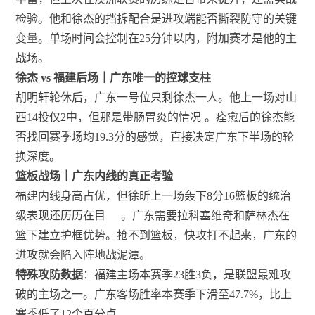
检验。他和徐杰的挡拆配合是进攻端能否撕裂防守的关键
变量。单场时间会控制在25分钟以内，附加赛才是他的主
战场。
徐杰 vs 福建后场｜广东唯一的控球支柱
胡明轩轮休后，广东一号位只剩徐杰一人。他上一场对山
西14投仅2中，但那是带肠胃炎的情况
。痊愈后的徐杰能
否找回赛季场均19.3分的感觉，直接决定广东下半场的轮
换深度。
篮板战场｜广东内线的真正考验
福建内线身高占优，但徐昕上一场轰下8分16篮板的统治
级表现还历历在目
。广东需要拉科塞维奇和萨林杰在
篮下建立护框优势。抢不到篮板，快攻打不起来，广东的
进攻就会陷入阵地战泥潭。
特殊攻防数据
：福建主场本赛季23胜3负，是联盟最难攻
破的主场之一。广东客场胜率本赛季下滑至47.7%，比上
赛季低了12个百分点。