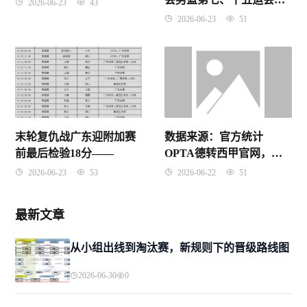
2026-06-23
43
篮第十五运会男篮
2026-06-23
51
末轮复仇战广东迎附加赛
数据来源：官方统计
前最后检验18分——
OPTA德转西甲官网，截
止2026年4月25日。
2026-06-23
53
2026-06-22
51
最新文章
从小组出线到淘汰赛，新规则下的晋级路线图
2026-06-30
0