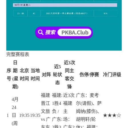
完整赛程表
日
近3次
近5
序
期
北京
当地
同主
对阵
轮状
伤停/停赛
冷门评级
号
(星
时间
时间
客交
态
期)
锋
福建
福建:
近3次
广东：麦考
4月
晋江
1胜4
福建
尔(请假)、萨
24
文旅
负 /
主
姆纳(膝伤)、
1
日
19:35
19:35
★★★☆
vs 广
广东:
场：
胡明轩(轮
(周
东东
2胜3
广东2
休)；福建：