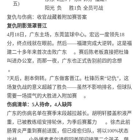
五)
阳光
负
胜1负
全员可战
复仇与伤病：收官战藏着附加赛答案
复仇阴影笼罩晋江
4月18日，广东主场，东莞篮球中心。宏远一度领先18
分，终点线就在眼前。然后——福建完成大逆转。这是福
建二十多年来首次击败广东
。赛后陈老板直接把杜锋
叫进办公室，而那一夜，广东也正式告别前四的念想
。
7天后，剧本倒转。广东做客晋江。杜锋历来“记仇”，这
场复仇战的意义超越了胜负——虽然不影响排名，但球队
需要一场提气的大胜进入附加赛
。
伤病清单：5人待命，4人缺阵
广东的伤病名单在赛季末段越拉越长。胡明轩膝盖积液严
重，已被教练组安排轮休，为季后赛蓄力
。徐杰此前
肠胃炎严重到赛前送医，但已痊愈归队，将以100%状态
出战
。小外援麦考尔请假回美国迎接第二个孩子，萨