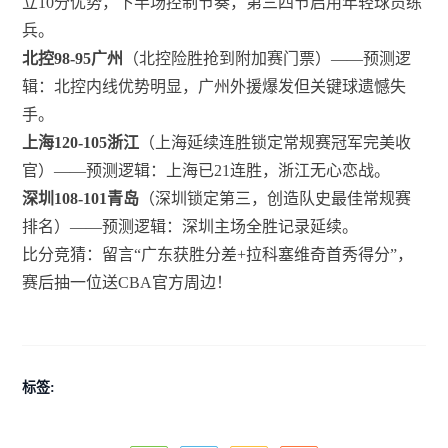
立10分优势，下半场控制节奏，第三四节启用年轻球员练
兵。
北控98-95广州
（北控险胜抢到附加赛门票）——预测逻
辑：北控内线优势明显，广州外援爆发但关键球遗憾失
手。
上海120-105浙江
（上海延续连胜锁定常规赛冠军完美收
官）——预测逻辑：上海已21连胜，浙江无心恋战。
深圳108-101青岛
（深圳锁定第三，创造队史最佳常规赛
排名）——预测逻辑：深圳主场全胜记录延续。
比分竞猜：留言“广东获胜分差+拉科塞维奇首秀得分”，
赛后抽一位送CBA官方周边！
标签: