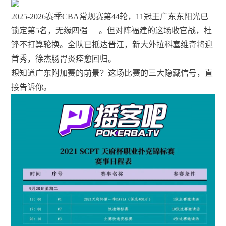
2025-2026赛季CBA常规赛第44轮，11冠王广东东阳光已
锁定第5名，无缘四强
。但对阵福建的这场收官战，杜
锋不打算轮换。全队已抵达晋江，新大外拉科塞维奇将迎
首秀，徐杰肠胃炎痊愈回归。
想知道广东附加赛的前景？这场比赛的三大隐藏信号，直
接告诉你。