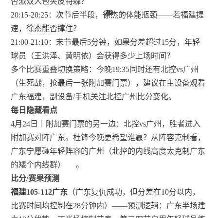
否派双人包夹皮特森？
52
30
52
52
52
52
52
52
19
52
30
14
27
30
30
30
1
2
20:15-20:25：次节后半段，徐杰的体能瓶颈——若福建提
速，徐杰能否撑住？
21:00-21:10：末节最后5分钟，如果分差超过15分，年轻
球员（王洪泽、黄明依）会获得多少上场时间？
多个比赛重叠切换策略：今晚19:35同时还有北控vs广州
（生死战，抢最后一张附加赛门票），建议在主设备观看
广东福建，副设备/手机关注北控广州比分变化。
每日隐藏看点
4月24日｜附加赛门票的另一边：北控vs广州，胜者进入
附加赛对阵广东。杜锋今晚更希望谁赢？从阵容克制看，
广东宁愿碰年轻阵容的广州（北控的内线高度太克制广东
的矮个内线群）
。
比分/赛果预测
福建105-112广东
（广东复仇成功，但分差在10分以内，
比赛时间均控制在28分钟内）——预测逻辑：广东半场建