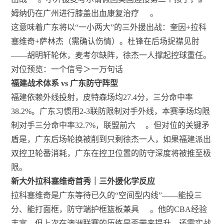
姆纳仍在广州进行膝盖出血康复治疗
。
这意味着广东将以“一小两大”的三外援出战：奎因+拉科
塞维奇+萨林杰（需确认伤情）。杜锋在后场捉襟见肘
——胡明轩轮休，麦考尔缺阵，徐杰一人撑起控球重任。
对位预览：一个信号＞一万句话
福建战术体系 vs 广东防守阵型
福建依赖外线投射，皮特森场均27.4分，三分命中率
38.2%。广东习惯用2-3联防限制对手外线，本赛季场均限
制对手三分命中率32.7%，联盟前六
。但对位的关键矛
盾是，广东后场轮换被削到只剩徐杰一人，如果福建派出
双控卫轮番消耗，广东在控卫位置的防守深度将被推至极
限。
新大外拉科塞维奇首秀｜三外援化学反应
拉科塞维奇是广东等待已久的“空间型内线”——能投三
分、能打面框，防守端护框篮板兼具
。他的CBA经验
丰富，但上次在澳洲联赛的历练是否带来提升，还需实战