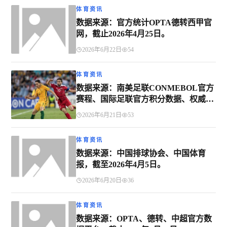
体育资讯
数据来源：官方统计OPTA德转西甲官
网，截止2026年4月25日。
2026年6月22日
54
体育资讯
数据来源：南美足联CONMEBOL官方
赛程、国际足联官方积分数据、权威体
育媒体截至2026年4月24日的最新信
2026年6月21日
53
息。
体育资讯
数据来源：中国排球协会、中国体育
报，截至2026年4月5日。
2026年6月20日
36
体育资讯
数据来源：OPTA、德转、中超官方数