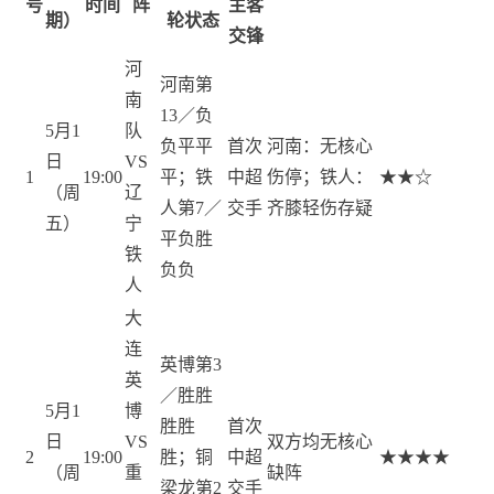
号
时间
阵
主客
期）
轮状态
交锋
河
河南第
南
13／负
5月1
队
负平平
首次
河南：无核心
日
VS
1
19:00
平；铁
中超
伤停；铁人：
★★☆
（周
辽
人第7／
交手
齐膝轻伤存疑
五）
宁
平负胜
铁
负负
人
大
连
英博第3
英
／胜胜
5月1
博
胜胜
首次
日
VS
双方均无核心
2
19:00
胜；铜
中超
★★★★
（周
重
缺阵
梁龙第2
交手