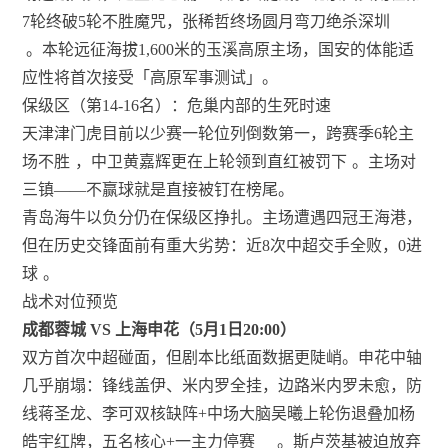
7轮终破5轮不胜魔咒，张稀哲终场圆月弯刀绝杀深圳
。本轮远征海拔1,600米的玉溪高原主场，国安的体能适
应性将首次接受「高原军事测试」。
保级区（第14-16名）：危巢内部的生死时速
天津津门虎目前以少赛一轮位列倒数第一，跨赛季6轮主
场不胜
，中卫黄嘉辉更在上轮领到直红被罚下
。主场对
三镇——不赢球就是直接被钉在榜尾。
青岛海牛以负分仍在保级区挣扎。主场遭遇四冠王海港，
但在历史交锋面前有重大劣势：近8次中超交手全败，0进
球
。
战术对位预览
成都蓉城 VS 上海申花（5月1日20:00）
双方首次中超碰面，但剧本比纸面数据更陡峭。申花中轴
几乎崩塌：锋线盖伊、米内罗全挂，边路米内罗未愈，防
线蒋圣龙、李可双核缺阵+中场大脑吴曦上轮伤退叠加杨
皓宇红牌，五名核心+一主力停赛
。斯卢茨基被迫放弃