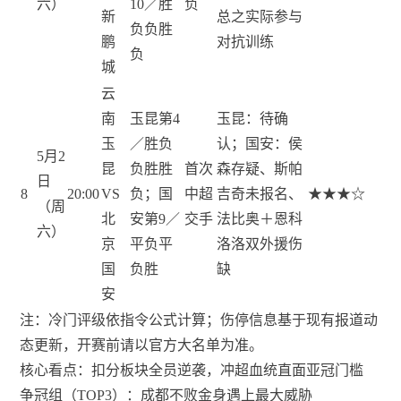
六）
10／胜
负
新
总之实际参与
负负胜
鹏
对抗训练
负
城
云
南
玉昆第4
玉昆：待确
玉
／胜负
认；国安：侯
5月2
昆
负胜胜
首次
森存疑、斯帕
日
8
20:00
VS
负；国
中超
吉奇未报名、
★★★☆
（周
北
安第9／
交手
法比奥＋恩科
六）
京
平负平
洛洛双外援伤
国
负胜
缺
安
注：冷门评级依指令公式计算；伤停信息基于现有报道动
态更新，开赛前请以官方大名单为准。
核心看点：扣分板块全员逆袭，冲超血统直面亚冠门槛
争冠组（TOP3）：成都不败金身遇上最大威胁